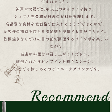
生まれました。
神戸や大阪で
20
年以上のキャリアを持つ、
シェフ大石豊和が丹波の食材を調理します。
高品質な食材を低価格で仕入れることができるので、
お客様の期待を超える満足感を提供する事ができます。
鉄板焼きならではの目の前で調理するライブ感を楽しみ
ながら
当店の料理をお召し上がりください。
厳選された食材とワインを様々なシーン、
どなたでも愉しめるのがピエトラグランデです。
Recommend