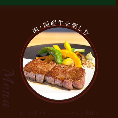
Menu
極上の国産牛、ハンバーグをお手頃に